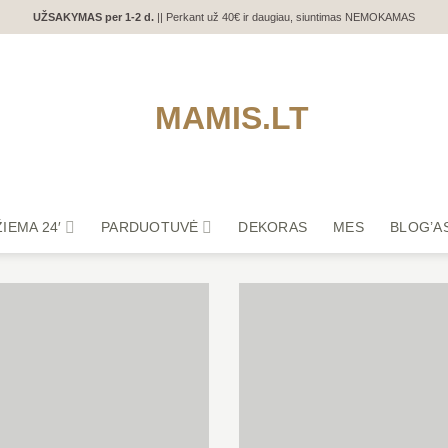
UŽSAKYMAS per 1-2 d.
|| Perkant už 40€ ir daugiau, siuntimas NEMOKAMAS
ŽIEMA 24′
PARDUOTUVĖ
DEKORAS
MES
BLOG’A