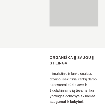
ORGANIŠKA || SAUGU ||
STILINGA
inimalistinio ir funkcionalaus
dizaino, išskirtiniai rankų darbo
aksesuarai
kūdikiams
ir
šiuolaikiniams jų
tėvams
, kur
ypatingas dėmesys skiriamas
saugumui ir kokybei
.