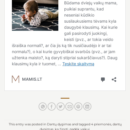
This entry was posted in
Dantų dygimas
and tagged
4 priemonės
,
dantų
dygimas
,
ką žinoti
,
padėk vaikui
.