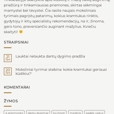
priežiūrą ir tinkamiausias priemones, skirtas sėkmingai
mamystei bei tėvystei. Čia rasite naujais moksliniais
tyrimais pagrįstų patarimų, kokius kramtukus rinktis,
gydytojų ir kitų specialistų rekomendacijų, na ir, žinoma,
gero tono, preversiančio auginant mažylius. Kviečiu
skaityti!
STRAIPSNIAI
Lauktai nelaukta dantų dygimo pradžia
21
Spa
0
komentarų
įraše
Moksliniai tyrimai stebina: kokie kramtukai geriausi
Lauktai
20
nelaukta
Spa
kūdikiui?
dantų
dygimo
0
pradžia
komentarų
įraše
Moksliniai
KOMENTARAI
tyrimai
stebina:
kokie
kramtukai
ŽYMOS
geriausi
kūdikiui?
4 priemonės
dantų dygimas
ką žinoti
medinis
padėk vaikui