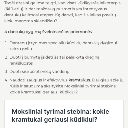
Todėl drąsiai galima teigti, kad visas kūdikystės laikotarpis
(iki 1-erių) ir dar maždaug pusmetis yra intensyvaus
dantukų kalimosi etapas. Ką daryti, kad šis laikas praeitų
kiek įmanoma sklandžiau?
4 dantukų dygimą švelninančios priemonės
Dantenų įtrynimas specialiu kūdikių dantukų dygimui
skirtu geliu.
Duoti į burnytę įsidėti šaltai palaikytą drėgną
rankšluostėlį.
Duoti siurbčioti vėsų vandenį.
Naudoti saugius ir efektyvius
kramtukus
. Daugiau apie jų
rūšis ir saugumą skaitykite
Moksliniai tyrimai stebina:
kokie kramtukai geriausi kūdikiui?