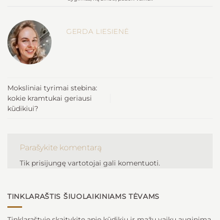
GERDA LIESIENĖ
Moksliniai tyrimai stebina:
kokie kramtukai geriausi
kūdikiui?
Parašykite komentarą
Tik
prisijungę
vartotojai gali komentuoti.
TINKLARAŠTIS ŠIUOLAIKINIAMS TĖVAMS
Tinklaraštyje skaitykite apie kūdikių ir mažų vaikų auginimą,