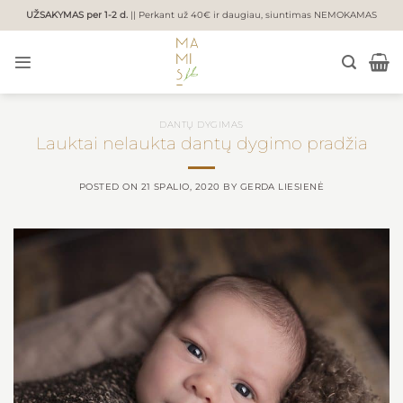
Skip
UŽSAKYMAS per 1-2 d.
|| Perkant už 40€ ir daugiau, siuntimas NEMOKAMAS
to
content
DANTŲ DYGIMAS
Lauktai nelaukta dantų dygimo pradžia
POSTED ON
21 SPALIO, 2020
BY
GERDA LIESIENĖ