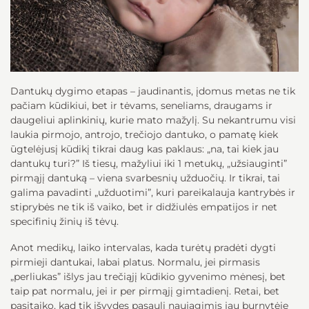
Dantukų dygimo etapas – jaudinantis, įdomus metas ne tik
pačiam kūdikiui, bet ir tėvams, seneliams, draugams ir
daugeliui aplinkinių, kurie mato mažylį. Su nekantrumu visi
laukia pirmojo, antrojo, trečiojo dantuko, o pamatę kiek
ūgtelėjusį kūdikį tikrai daug kas paklaus: „na, tai kiek jau
dantukų turi?” Iš tiesų, mažyliui iki 1 metukų, „užsiauginti”
pirmąjį dantuką – viena svarbesnių užduočių. Ir tikrai, tai
galima pavadinti „užduotimi”, kuri pareikalauja kantrybės ir
stiprybės ne tik iš vaiko, bet ir didžiulės empatijos ir net
specifinių žinių iš tėvų.
Anot medikų, laiko intervalas, kada turėtų pradėti dygti
pirmieji dantukai, labai platus. Normalu, jei pirmasis
„perliukas” išlys jau trečiąjį kūdikio gyvenimo mėnesį, bet
taip pat normalu, jei ir per pirmąjį gimtadienį. Retai, bet
pasitaiko, kad tik išvydęs pasaulį naujagimis jau burnytėje