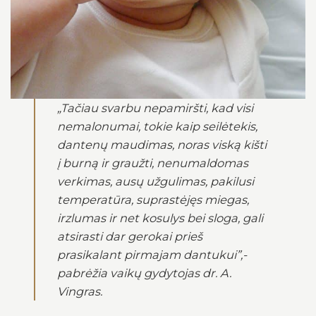
„Tačiau svarbu nepamiršti, kad visi
nemalonumai, tokie kaip seilėtekis,
dantenų maudimas, noras viską kišti
į burną ir graužti, nenumaldomas
verkimas, ausų užgulimas, pakilusi
temperatūra, suprastėjęs miegas,
irzlumas ir net kosulys bei sloga, gali
atsirasti dar gerokai prieš
prasikalant pirmajam dantukui”,-
pabrėžia vaikų gydytojas dr. A.
Vingras.