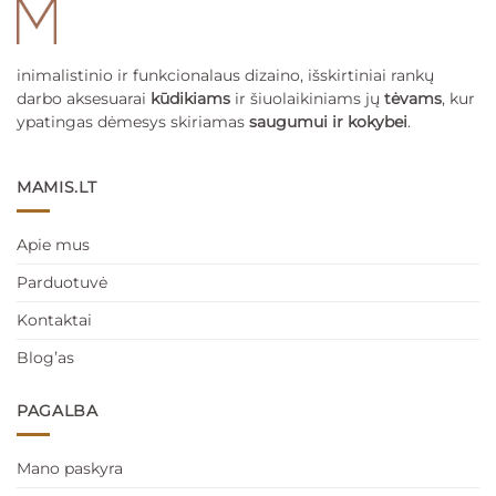
inimalistinio ir funkcionalaus dizaino, išskirtiniai rankų
darbo aksesuarai
kūdikiams
ir šiuolaikiniams jų
tėvams
, kur
ypatingas dėmesys skiriamas
saugumui ir kokybei
.
MAMIS.LT
Apie mus
Parduotuvė
Kontaktai
Blog’as
PAGALBA
Mano paskyra