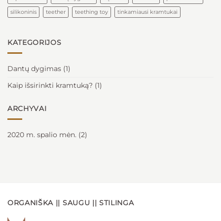
silikoninis
teether
teething toy
tinkamiausi kramtukai
KATEGORIJOS
Dantų dygimas
(1)
Kaip išsirinkti kramtuką?
(1)
ARCHYVAI
2020 m. spalio mėn.
(2)
ORGANIŠKA || SAUGU || STILINGA